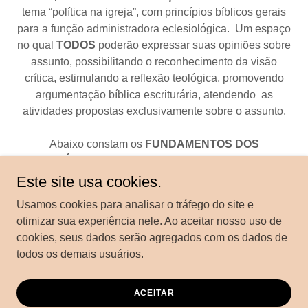
tema “política na igreja”, com princípios bíblicos gerais
para a função administradora eclesiológica. Um espaço
no qual
TODOS
poderão expressar suas opiniões sobre
assunto, possibilitando o reconhecimento da visão
crítica, estimulando a reflexão teológica, promovendo
argumentação bíblica escriturária, atendendo as
atividades propostas exclusivamente sobre o assunto.
Abaixo constam os
FUNDAMENTOS DOS
PRINCÍPIOS ADMINISTRATIVOS
, que devem ser
vistos como importantes para a dispensação do
Este site usa cookies.
Evangelho, e que estarão em destaque neste site:
Usamos cookies para analisar o tráfego do site e
otimizar sua experiência nele. Ao aceitar nosso uso de
· Toda autoridade emana de Cristo e é exercida em seu
cookies, seus dados serão agregados com os dados de
nome e sua obra;
todos os demais usuários.
· Cristo provê a unidade instrumental do padrão
ministerial do serviço cristão da qual todos precisam se
submeter;
ACEITAR